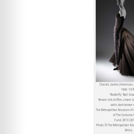
Charles James (American, b
1906–197
“Butterfly” Ball Go
Brown silk chiffon, cream si
satin, dark brown 
The Metropolitan Museum of A
of The Costume I
Fund, 2013 (20
Photo: © The Metropolitan Mu
Willis