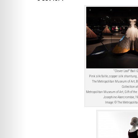
“Clover Leaf” Ball
Pink silk faille, copper silk shantung, 
The Metropolitan Museum of Art,
Collection a
Metropolitan Museum of Art, Gift of the
Josephine Abercrombie, 19
Image: © The Metropolit