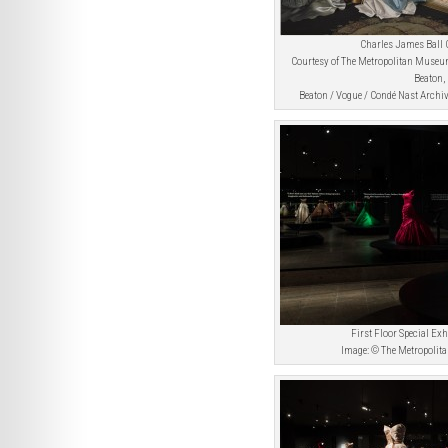
Charles James Ball
Courtesy of The Metropolitan Museum
Beaton,
Beaton / Vogue / Condé Nast Archi
First Floor Special Exh
Image: © The Metropolit