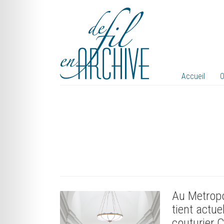
Accueil
O
Au Metrop
tient actue
couturier 