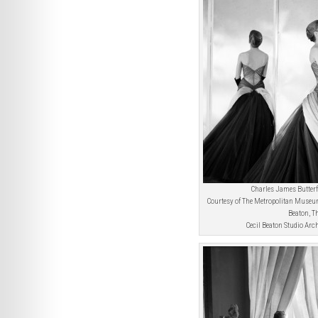
Charles James Butterf
Courtesy of The Metropolitan Museum
Beaton, T
Cecil Beaton Studio Arch