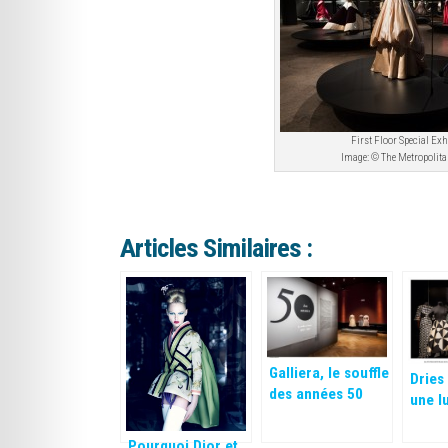
First Floor Special Exh
Image: © The Metropolit
Articles Similaires :
Galliera, le souffle
Dries
des années 50
une l
la têt
créat
Pourquoi Dior et