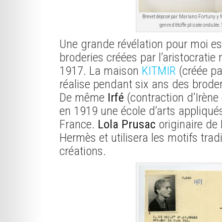
Brevet déposé par Mariano Fortuny y
genre d’étoffe plissée ondulé
Une grande révélation pour moi es
broderies créées par l’aristocratie
1917. La maison
KITMIR
(créée pa
réalise pendant six ans des brode
De même
Irfé
(contraction d’Irène 
en 1919 une école d’arts appliqués
France.
Lola Prusac
originaire de 
Hermès et utilisera les motifs tra
créations.