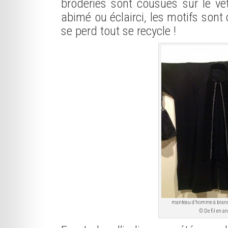
broderies sont cousues sur le vêt
abimé ou éclairci, les motifs sont 
se perd tout se recycle !
manteau d’homme à bran
© De fil en ar