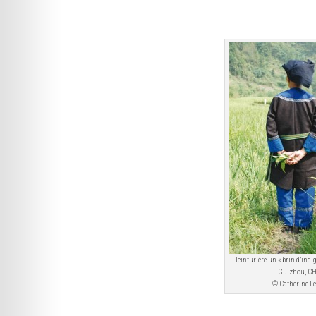
Teinturière un « brin d’indi
Guizhou, C
© Catherine L