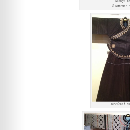
Guangxi. C
© Catherine L
Chine © De fil e