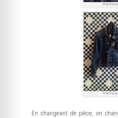
© De fil en ar
© De fil en ar
En changeant de pièce, on chan