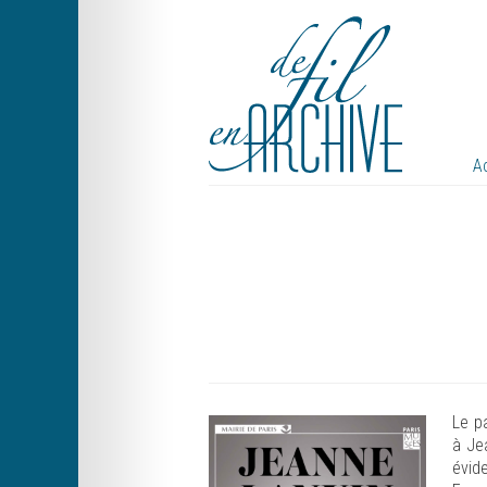
A
Le p
à Jea
évid