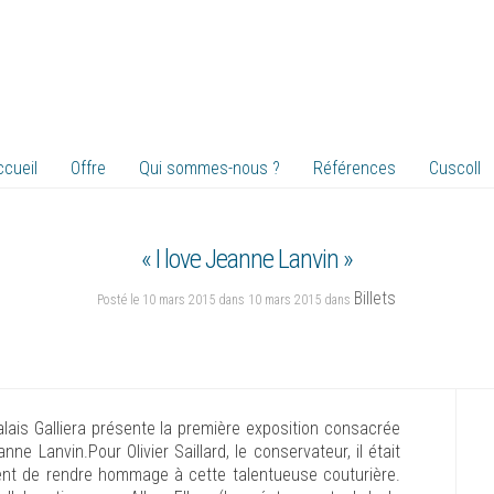
ccueil
Offre
Qui sommes-nous ?
Références
Cuscoll
« I love Jeanne Lanvin »
Billets
Posté le 10 mars 2015 dans 10 mars 2015 dans
alais Galliera présente la première exposition consacrée
nne Lanvin.Pour Olivier Saillard, le conservateur, il était
ent de rendre hommage à cette talentueuse couturière.