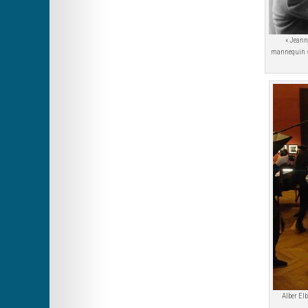
« Jeann
mannequin » 
Alber Elb