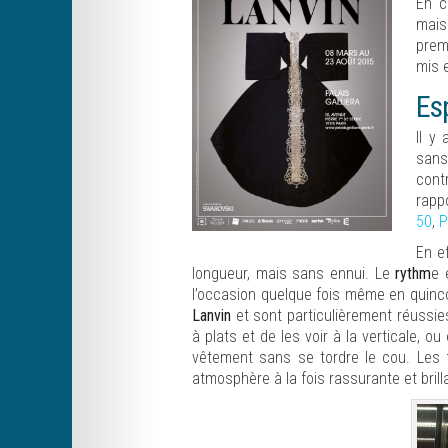
En c
mais
prem
mis 
Es
Il y
sans
cont
rapp
50
,
P
En e
longueur, mais sans ennui. Le
rythm
e 
l’occasion quelque fois même en quinco
Lanvin
et sont particulièrement réussie
à plats et de les voir à la verticale, o
vêtement sans se tordre le cou. Les 
atmosphère à la fois rassurante et brill