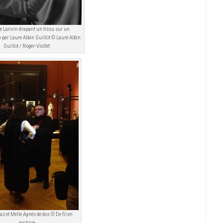
e Lanvin drapant un tissu sur un
par Laure Albin Guillot © Laure Albin
Guillot / Roger-Viollet
az et Melle Agnès de dos © De fil en
archive