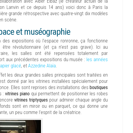
ollaboration avec Alber Elbaz (le créateur actuel de la
on Lanvin et ce depuis 14 ans) voici donc à Paris la
ière grande rétrospective avec quatre-vingt dix modèles
en scène.
pace et muséographie
 a des expositions où l’espace ronronne, ça fonctionne
 être révolutionnaire (et ça n’est pas grave). Ici au
raire, les salles ont été repensées totalement par
ort aux précédentes expositions du musée :
les années
apier glacé
, et
Azzedine Alaïa
.
ffet les deux grandes salles principales sont traitées en
est donné par les vitrines installées spécialement pour
nce. Elles sont reprises des installations des
boutiques
s :
vitrines piano
qui permettent de positionner les robes
u encore
vitrines triptyques
pour admirer chaque angle du
fonds sont en miroir ou en parquet, ce qui donne une
ante, un peu comme l’esprit de la créatrice.