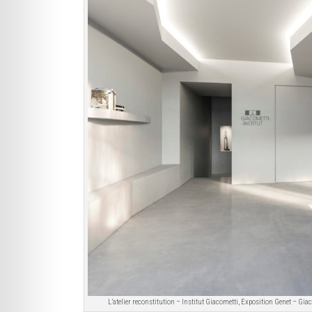
L’atelier reconstitution – Institut Giacometti, Exposition Genet – Gi