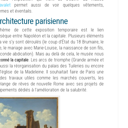
avalet
permet aussi de voir quelques vêtements,
èmes et éventails.
architecture parisienne
hème de cette exposition temporaire est le lien
insèque entre Napoléon et la capitale. Plusieurs éléments
 vie s’y sont déroulés (le coup d’État du 18 Brumaire, le
, le mariage avec Marie-Louise, la naissance de son fils,
econde abdication). Mais au delà de cela, le musée nous
çonné la capitale
. Les arcs de triomphe (Grande armée et
ussi la réorganisation du palais des Tuileries ou encore
’église de la Madeleine. Il souhaitait faire de Paris une
é des travaux utiles comme les marchés couverts, les
mélange de rêves de nouvelle Rome avec ses projets de
pements dédiés à l’amélioration de la salubrité.