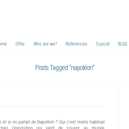
ome
Offer
Who are we?
Références
Cuscoll
BLOG
Posts Tagged "napoléon"
s et si on parlait de Napoléon ? Oui c’est moins habituel
 mais l’exposition qui vient de s’ouvrir au musée