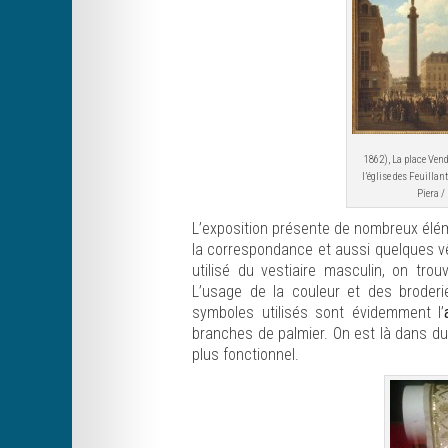
1862), La place Vend
l’église des Feuillan
Piera /
L’exposition présente de nombreux éléme
la correspondance et aussi quelques vê
utilisé du vestiaire masculin, on tr
L’usage de la couleur et des broder
symboles utilisés sont évidemment l’
branches de palmier. On est là dans d
plus fonctionnel.