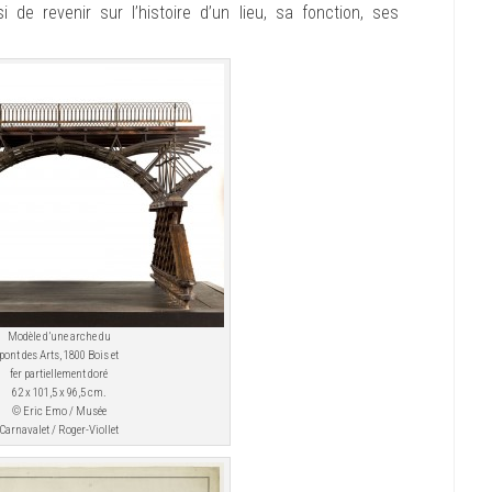
 de revenir sur l’histoire d’un lieu, sa fonction, ses
Modèle d’une arche du
pont des Arts, 1800 Bois et
fer partiellement doré
62 x 101,5 x 96,5 cm.
© Eric Emo / Musée
Carnavalet / Roger-Viollet