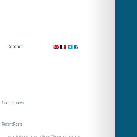
Contact
Our references
Recent Posts