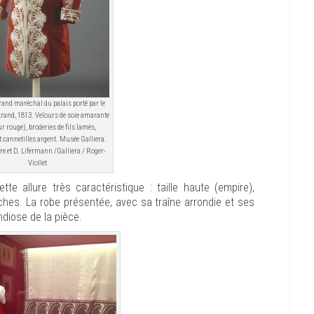
rand maréchal du palais porté par le
trand, 1813. Velours de soie amarante
r rouge), broderies de fils lamés,
et cannetilles argent. Musée Galliera.
re et D. Lifermann /Galliera / Roger-
Viollet
e allure très caractéristique : taille haute (empire),
nches. La robe présentée, avec sa traîne arrondie et ses
ndiose de la pièce.