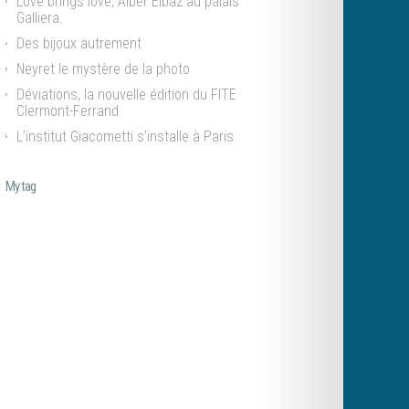
Love brings love, Alber Elbaz au palais
Galliera.
Des bijoux autrement
Neyret le mystère de la photo
Déviations, la nouvelle édition du FITE
Clermont-Ferrand
L’institut Giacometti s’installe à Paris
My tag