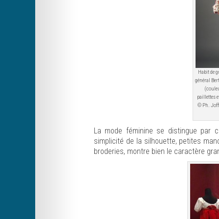
Habit de g
général Ber
(couleu
paillettes 
© Ph. Joff
La mode féminine se distingue par cett
simplicité de la silhouette, petites ma
broderies, montre bien le caractère gra