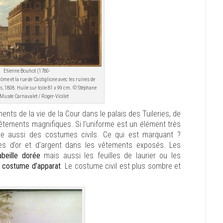
Etienne Bouhot (1780-
ôme et la rue de Castiglione avec les ruines de
ts, 1808. Huile sur toile 81 x 99 cm. © Stéphane
 Musée Carnavalet / Roger-Viollet
nts de la vie de la Cour dans le palais des Tuileries, de
tements magnifiques. Si l’uniforme est un élément très
ouve aussi des costumes civils. Ce qui est marquant ?
ies d’or et d’argent dans les vêtements exposés. Les
abeille dorée
mais aussi les feuilles de laurier ou les
u
costume d’apparat
. Le costume civil est plus sombre et